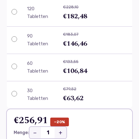
€228,10
120
€182,48
Tabletten
€183,07
90
€146,46
Tabletten
€133,55
60
€106,84
Tabletten
€79,52
30
€63,62
Tabletten
€256,91
−20%
−
+
Menge: