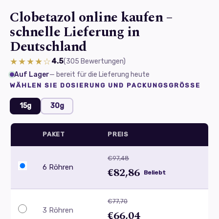
Clobetazol online kaufen –
schnelle Lieferung in
Deutschland
★★★★☆
4.5
(305
Bewertungen
)
Auf Lager
— bereit für die Lieferung heute
WÄHLEN SIE DOSIERUNG UND PACKUNGSGRÖSSE
15g
30g
PAKET
PREIS
€97,48
6 Röhren
€82,86
Beliebt
€77,70
3 Röhren
€66,04