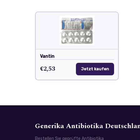
Vantin
€2,53
Jetzt kaufen
Generika Antibiotika Deutschla
Bestellen Sie geprüfte Antibiotika