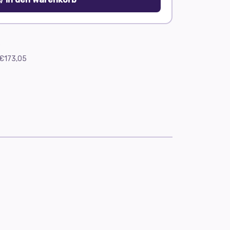
e
€173,05