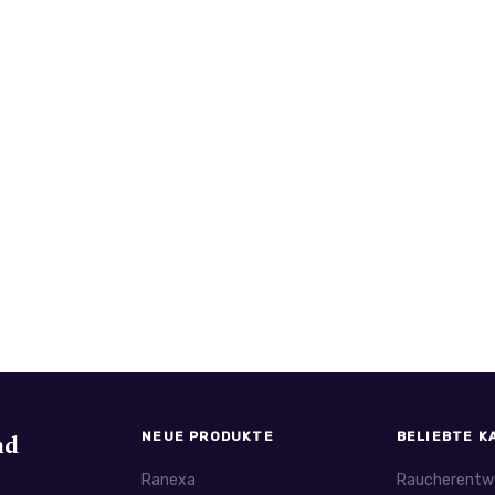
nd
NEUE PRODUKTE
BELIEBTE K
Ranexa
Raucherentw