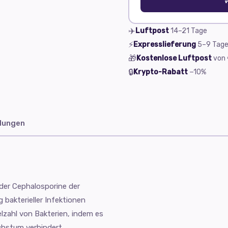
✈️
Luftpost
14–21
Tage
⚡
Expresslieferung
5–9
Tag
🎁
Kostenlose Luftpost
von
🔒
Krypto-Rabatt
−10%
dungen
der Cephalosporine der
 bakterieller Infektionen
lzahl von Bakterien, indem es
chstum verhindert.