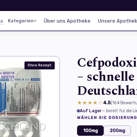
Kategorien
Über uns Apotheke
Unsere Apotheke
ND
Cefpodoxi
Ohne Rezept
– schnelle
Deutschl
★★★★☆
4.5
(164
Bewert
Auf Lager
— bereit für die 
WÄHLEN SIE DOSIERUNG
100mg
200mg