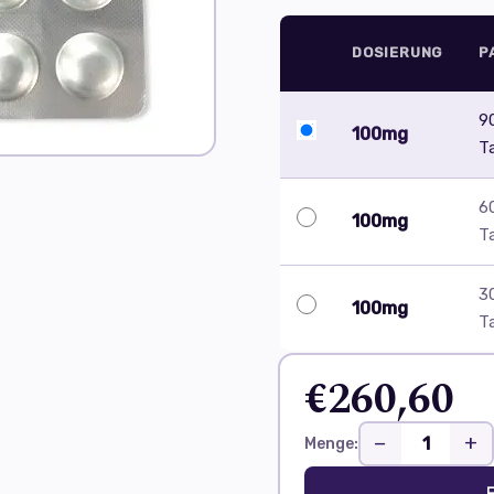
DOSIERUNG
P
9
100mg
T
6
100mg
T
3
100mg
T
€260,60
−
+
Menge:
