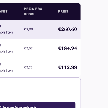
PREIS PRO
AKET
PREIS
DOSIS
0
€260,60
€2,89
abletten
0
€184,94
€3,07
abletten
0
€112,88
€3,76
abletten
 In den Warenkorb