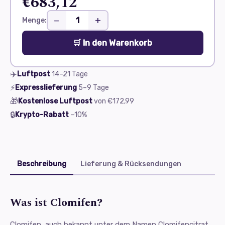
€683,12
−
+
Menge:
🛒 In den Warenkorb
✈️
Luftpost
14–21
Tage
⚡
Expresslieferung
5–9
Tage
🎁
Kostenlose Luftpost
von
€172,99
🔒
Krypto-Rabatt
−10%
Beschreibung
Lieferung & Rücksendungen
Was ist Clomifen?
Clomifen, auch bekannt unter dem Namen Clomifencitrat,