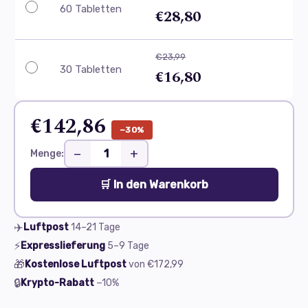
60 Tabletten
€28,80
€23,99
30 Tabletten
€16,80
€142,86
−30%
−
+
Menge:
🛒 In den Warenkorb
✈️
Luftpost
14–21
Tage
⚡
Expresslieferung
5–9
Tage
🎁
Kostenlose Luftpost
von
€172,99
🔒
Krypto-Rabatt
−10%