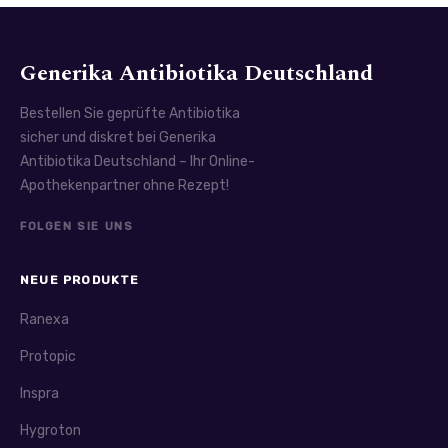
Generika Antibiotika Deutschland
Bestellen Sie geprüfte Antibiotika
sicher und diskret bei Generika
Antibiotika Deutschland – Ihr Online-
Apothekenpartner ohne Rezept!
FOLGEN SIE UNS
NEUE PRODUKTE
Ranexa
Protopic
Inspra
Hygroton