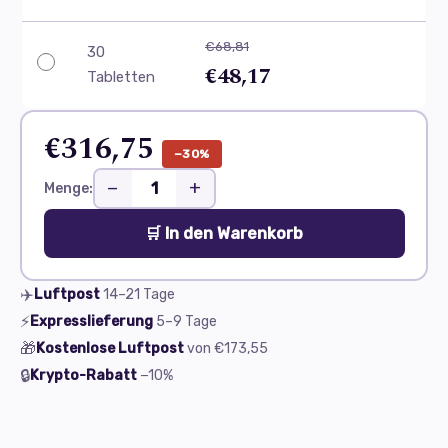
€68,81
30
€48,17
Tabletten
€316,75
−30%
−
+
Menge:
🛒 In den Warenkorb
✈️
Luftpost
14–21
Tage
⚡
Expresslieferung
5–9
Tage
🎁
Kostenlose Luftpost
von
€173,55
🔒
Krypto-Rabatt
−10%