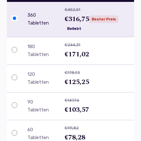
€452,51
360
€316,75
Bester Preis
Tabletten
Beliebt
€244,31
180
€171,02
Tabletten
€178,93
120
€125,25
Tabletten
€147,96
90
€103,57
Tabletten
€111,82
60
€78,28
Tabletten