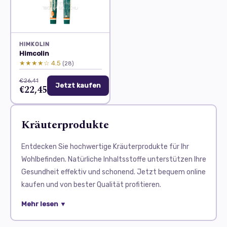
HIMKOLIN
Himcolin
★★★★☆ 4.5
(28)
€26,41
Jetzt kaufen
€22,45
Kräuterprodukte
Entdecken Sie hochwertige Kräuterprodukte für Ihr
Wohlbefinden. Natürliche Inhaltsstoffe unterstützen Ihre
Gesundheit effektiv und schonend. Jetzt bequem online
kaufen und von bester Qualität profitieren.
Kräuterprodukte erfreuen sich in der heutigen Zeit
Mehr lesen ▼
immer größerer Beliebtheit. Viele Menschen suchen nach