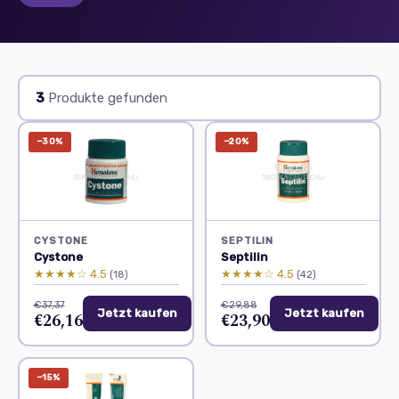
3
Produkte gefunden
−30%
−20%
CYSTONE
SEPTILIN
Cystone
Septilin
★★★★☆ 4.5
★★★★☆ 4.5
(18)
(42)
€37,37
€29,88
Jetzt kaufen
Jetzt kaufen
€26,16
€23,90
−15%