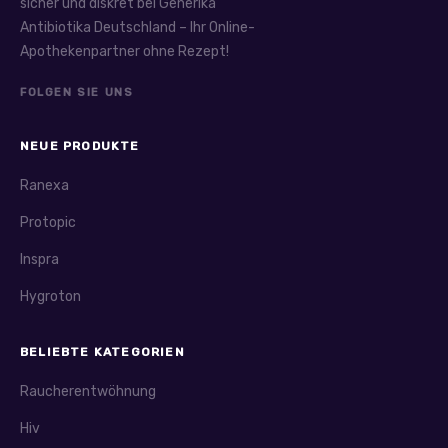
sicher und diskret bei Generika
Finasterid und tragen dazu bei, das Wachstum der
Antibiotika Deutschland – Ihr Online-
Prostata zu hemmen oder zu verkleinern. Beide
Apothekenpartner ohne Rezept!
Präparate verbessern die Harnflussraten spürbar und
werden oft langfristig eingesetzt. Nebenwirkungen sind
FOLGEN SIE UNS
selten, können aber Erektionsstörungen oder eine
verminderte Libido umfassen.
NEUE PRODUKTE
Casodex hingegen enthält Bicalutamid und wird
Ranexa
hauptsächlich zur Behandlung von Prostatakrebs
eingesetzt. Es wirkt als Antiandrogen und blockiert die
Protopic
Wirkung von männlichen Hormonen, die das
Inspra
Krebswachstum fördern können. Das Medikament wird in
der Regel unter ärztlicher Aufsicht eingenommen.
Hygroton
Potenzmittel sind ein zentraler Bestandteil der
BELIEBTE KATEGORIEN
Männergesundheit. Cialis, Viagra, Levitra und ihre
Kombinationspräparate wie Levitra mit Dapoxetin oder
Raucherentwöhnung
Viagra mit Dapoxetin sind hier sehr bekannt. Sie erhöhen
Hiv
die Durchblutung des Penis und unterstützen so die