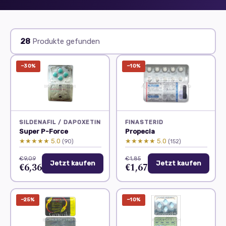
28
Produkte gefunden
−30%
−10%
SILDENAFIL / DAPOXETIN
FINASTERID
Super P-Force
Propecia
★★★★★ 5.0
★★★★★ 5.0
(90)
(152)
€9,09
€1,85
Jetzt kaufen
Jetzt kaufen
€6,36
€1,67
−25%
−10%