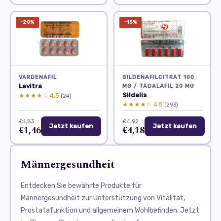
−20%
−15%
VARDENAFIL
SILDENAFILCITRAT 100
Levitra
MG / TADALAFIL 20 MG
Sildalis
★★★★☆ 4.5
(24)
★★★★☆ 4.5
(293)
€1,83
€4,92
Jetzt kaufen
Jetzt kaufen
€1,46
€4,18
Männergesundheit
Entdecken Sie bewährte Produkte für
Männergesundheit zur Unterstützung von Vitalität,
Prostatafunktion und allgemeinem Wohlbefinden. Jetzt