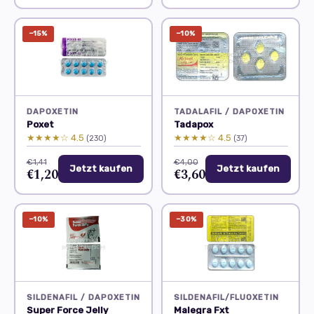
−15%
−10%
DAPOXETIN
TADALAFIL / DAPOXETIN
Poxet
Tadapox
★★★★☆ 4.5
★★★★☆ 4.5
(230)
(37)
€1,41
€4,00
Jetzt kaufen
Jetzt kaufen
€1,20
€3,60
−10%
−30%
SILDENAFIL / DAPOXETIN
SILDENAFIL/FLUOXETIN
Super Force Jelly
Malegra Fxt