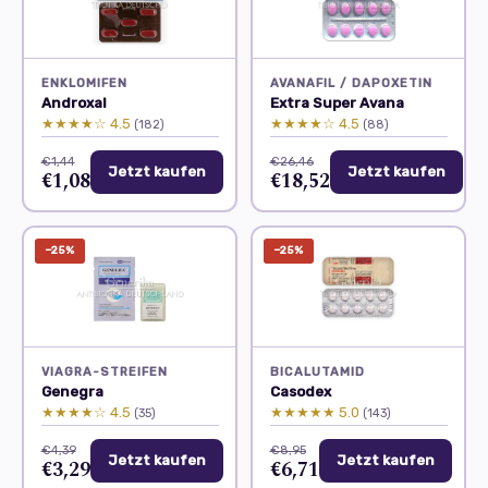
ENKLOMIFEN
AVANAFIL / DAPOXETIN
Androxal
Extra Super Avana
★★★★☆ 4.5
★★★★☆ 4.5
(182)
(88)
€1,44
€26,46
Jetzt kaufen
Jetzt kaufen
€1,08
€18,52
−25%
−25%
VIAGRA-STREIFEN
BICALUTAMID
Genegra
Casodex
★★★★☆ 4.5
★★★★★ 5.0
(35)
(143)
€4,39
€8,95
Jetzt kaufen
Jetzt kaufen
€3,29
€6,71