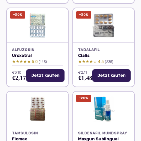
−30%
−30%
ALFUZOSIN
TADALAFIL
Uroxatral
Cialis
★★★★★ 5.0
★★★★☆ 4.5
(143)
(235)
€3,10
€2,11
Jetzt kaufen
Jetzt kaufen
€2,17
€1,48
−20%
TAMSULOSIN
SILDENAFIL MUNDSPRAY
Flomax
Maxgun Sublingual