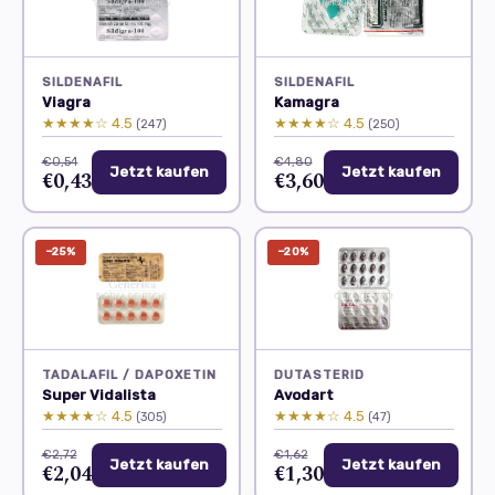
SILDENAFIL
SILDENAFIL
Viagra
Kamagra
★★★★☆ 4.5
★★★★☆ 4.5
(247)
(250)
€0,54
€4,80
Jetzt kaufen
Jetzt kaufen
€0,43
€3,60
−25%
−20%
TADALAFIL / DAPOXETIN
DUTASTERID
Super Vidalista
Avodart
★★★★☆ 4.5
★★★★☆ 4.5
(305)
(47)
€2,72
€1,62
Jetzt kaufen
Jetzt kaufen
€2,04
€1,30