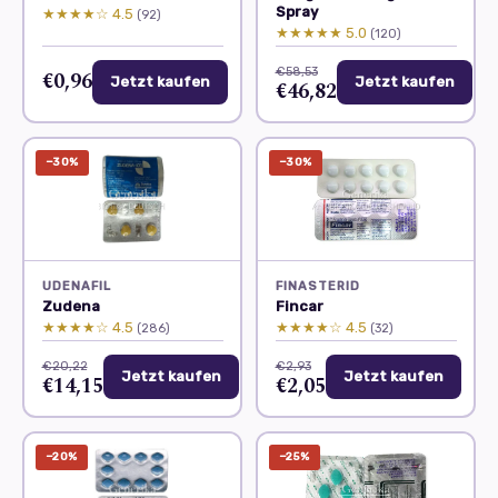
Spray
★★★★☆ 4.5
(92)
★★★★★ 5.0
(120)
€58,53
€0,96
Jetzt kaufen
Jetzt kaufen
€46,82
−30%
−30%
UDENAFIL
FINASTERID
Zudena
Fincar
★★★★☆ 4.5
★★★★☆ 4.5
(286)
(32)
€20,22
€2,93
Jetzt kaufen
Jetzt kaufen
€14,15
€2,05
−20%
−25%