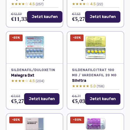
★★★★☆ 4.5
★★★★☆ 4.5
(257)
(22)
€12,59
€7,53
Jetzt kaufen
Jetzt kaufen
€11,33
€5,27
−25%
−25%
SILDENAFIL/DULOXETIN
SILDENAFILCITRAT 100
Malegra Dxt
MG / VARDENAFIL 20 MG
Silvitra
★★★★☆ 4.5
(204)
★★★★★ 5.0
(158)
€7,03
€6,71
Jetzt kaufen
Jetzt kaufen
€5,27
€5,03
−25%
−30%