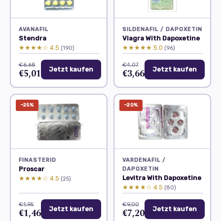
AVANAFIL
SILDENAFIL / DAPOXETIN
Stendra
Viagra With Dapoxetine
★★★★☆ 4.5
★★★★★ 5.0
(190)
(96)
€6,68
€4,07
Jetzt kaufen
Jetzt kaufen
€5,01
€3,66
−25%
−20%
FINASTERID
VARDENAFIL /
Proscar
DAPOXETIN
Levitra With Dapoxetine
★★★★☆ 4.5
(25)
★★★★☆ 4.5
(80)
€1,95
€9,00
Jetzt kaufen
Jetzt kaufen
€1,46
€7,20